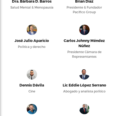
Dra. Bárbara D. Barros
Brian Díaz
Salud Mental & Menopausia
Presidente & Fundador
Pacifico Group
José Julio Aparicio
Carlos Johnny Méndez
Núñez
Política y derecho
Presidente Cámara de
Representantes
Dennis Dávila
Lic Eddie López Serrano
Cine
Abogado y analista político