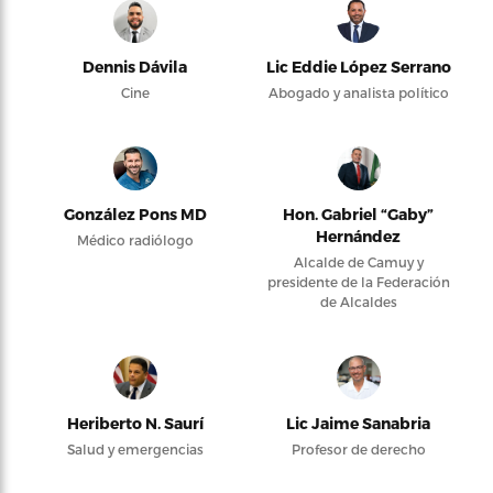
Dennis Dávila
Lic Eddie López Serrano
Cine
Abogado y analista político
González Pons MD
Hon. Gabriel “Gaby”
Hernández
Médico radiólogo
Alcalde de Camuy y
presidente de la Federación
de Alcaldes
Heriberto N. Saurí
Lic Jaime Sanabria
Salud y emergencias
Profesor de derecho