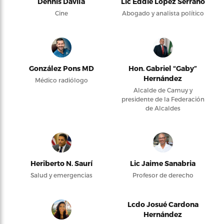
Dennis Dávila
Lic Eddie López Serrano
Cine
Abogado y analista político
González Pons MD
Hon. Gabriel “Gaby”
Hernández
Médico radiólogo
Alcalde de Camuy y
presidente de la Federación
de Alcaldes
Heriberto N. Saurí
Lic Jaime Sanabria
Salud y emergencias
Profesor de derecho
Lcdo Josué Cardona
Hernández