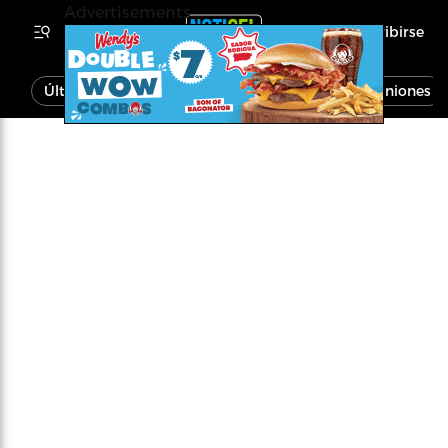
Advertisements
Inscribirse
Última Hora
Noticias
Economía
Opiniones