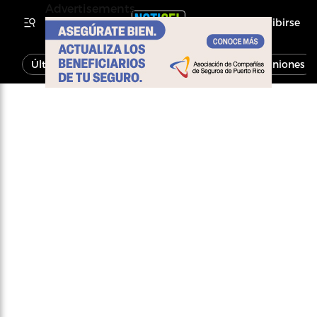
Advertisements
Inscribirse
Última Hora
Noticias
Economía
Opiniones