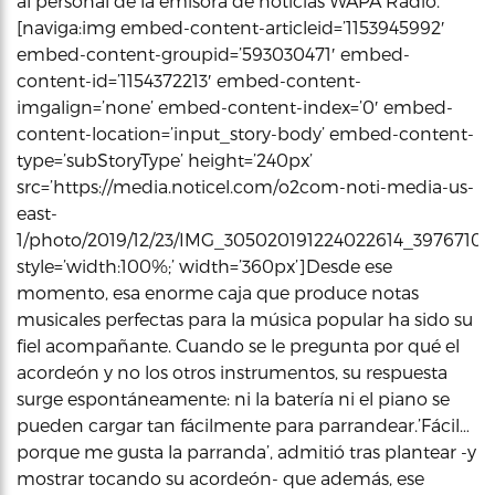
al personal de la emisora de noticias WAPA Radio.
[naviga:img embed-content-articleid=’1153945992′
embed-content-groupid=’593030471′ embed-
content-id=’1154372213′ embed-content-
imgalign=’none’ embed-content-index=’0′ embed-
content-location=’input_story-body’ embed-content-
type=’subStoryType’ height=’240px’
src=’https://media.noticel.com/o2com-noti-media-us-
east-
1/photo/2019/12/23/IMG_305020191224022614_39767105_
style=’width:100%;’ width=’360px’]Desde ese
momento, esa enorme caja que produce notas
musicales perfectas para la música popular ha sido su
fiel acompañante. Cuando se le pregunta por qué el
acordeón y no los otros instrumentos, su respuesta
surge espontáneamente: ni la batería ni el piano se
pueden cargar tan fácilmente para parrandear.’Fácil…
porque me gusta la parranda’, admitió tras plantear -y
mostrar tocando su acordeón- que además, ese