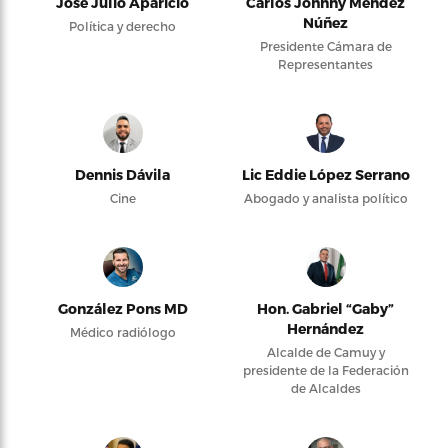
José Julio Aparicio
Carlos Johnny Méndez
Núñez
Política y derecho
Presidente Cámara de
Representantes
Dennis Dávila
Lic Eddie López Serrano
Cine
Abogado y analista político
González Pons MD
Hon. Gabriel “Gaby”
Hernández
Médico radiólogo
Alcalde de Camuy y
presidente de la Federación
de Alcaldes