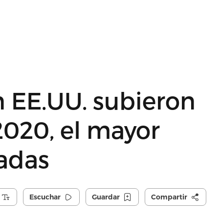
n EE.UU. subieron
2020, el mayor
adas
Escuchar
Guardar
Compartir