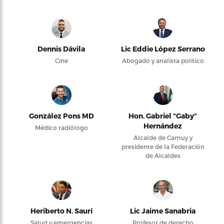
Dennis Dávila
Lic Eddie López Serrano
Cine
Abogado y analista político
González Pons MD
Hon. Gabriel “Gaby”
Hernández
Médico radiólogo
Alcalde de Camuy y
presidente de la Federación
de Alcaldes
Heriberto N. Saurí
Lic Jaime Sanabria
Salud y emergencias
Profesor de derecho