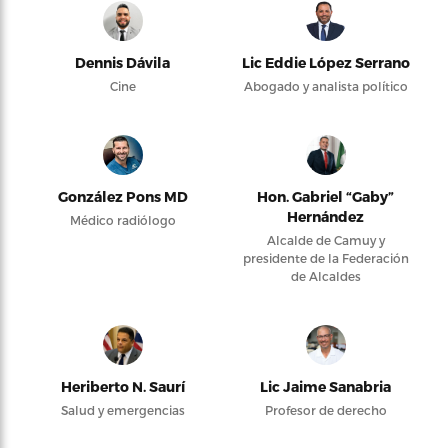
Dennis Dávila
Lic Eddie López Serrano
Cine
Abogado y analista político
González Pons MD
Hon. Gabriel “Gaby”
Hernández
Médico radiólogo
Alcalde de Camuy y
presidente de la Federación
de Alcaldes
Heriberto N. Saurí
Lic Jaime Sanabria
Salud y emergencias
Profesor de derecho