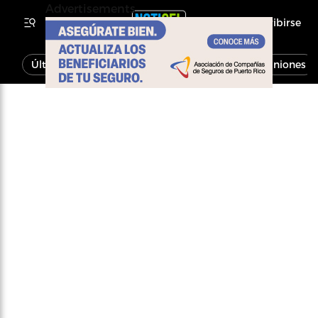
Advertisements
Inscribirse
Última Hora
Noticias
Economía
Opiniones