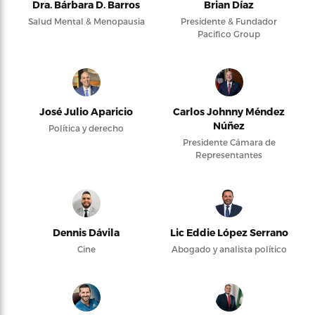
Dra. Bárbara D. Barros
Brian Díaz
Salud Mental & Menopausia
Presidente & Fundador
Pacifico Group
José Julio Aparicio
Carlos Johnny Méndez
Núñez
Política y derecho
Presidente Cámara de
Representantes
Dennis Dávila
Lic Eddie López Serrano
Cine
Abogado y analista político