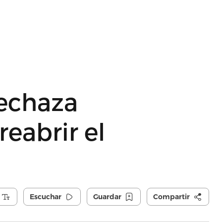
rechaza
eabrir el
Escuchar
Guardar
Compartir