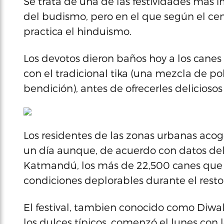
Se trata de una de las festividades más 
del budismo, pero en el que según el ce
practica el hinduismo.
Los devotos dieron baños hoy a los canes
con el tradicional tika (una mezcla de po
bendición), antes de ofrecerles delicioso
Los residentes de las zonas urbanas acoge
un día aunque, de acuerdo con datos de
Katmandú, los más de 22,500 canes que vi
condiciones deplorables durante el resto
El festival, tambien conocido como Diwali 
los dulces típicos, comenzó el lunes con