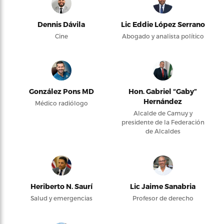
Dennis Dávila
Lic Eddie López Serrano
Cine
Abogado y analista político
González Pons MD
Hon. Gabriel “Gaby”
Hernández
Médico radiólogo
Alcalde de Camuy y
presidente de la Federación
de Alcaldes
Heriberto N. Saurí
Lic Jaime Sanabria
Salud y emergencias
Profesor de derecho