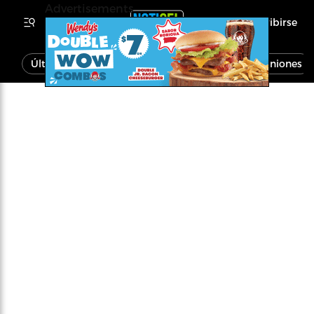
Advertisements
Inscribirse
Última Hora
Noticias
Economía
Opiniones