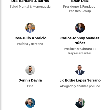
Dra. Bárbara D. Barros
Brian Díaz
Salud Mental & Menopausia
Presidente & Fundador
Pacifico Group
José Julio Aparicio
Carlos Johnny Méndez
Núñez
Política y derecho
Presidente Cámara de
Representantes
Dennis Dávila
Lic Eddie López Serrano
Cine
Abogado y analista político