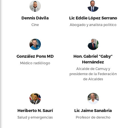
Dennis Dávila
Lic Eddie López Serrano
Cine
Abogado y analista político
González Pons MD
Hon. Gabriel “Gaby”
Hernández
Médico radiólogo
Alcalde de Camuy y
presidente de la Federación
de Alcaldes
Heriberto N. Saurí
Lic Jaime Sanabria
Salud y emergencias
Profesor de derecho