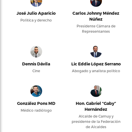
José Julio Aparicio
Carlos Johnny Méndez
Núñez
Política y derecho
Presidente Cámara de
Representantes
Dennis Dávila
Lic Eddie López Serrano
Cine
Abogado y analista político
González Pons MD
Hon. Gabriel “Gaby”
Hernández
Médico radiólogo
Alcalde de Camuy y
presidente de la Federación
de Alcaldes