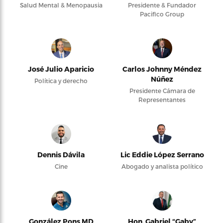
Salud Mental & Menopausia
Presidente & Fundador
Pacifico Group
José Julio Aparicio
Carlos Johnny Méndez
Núñez
Política y derecho
Presidente Cámara de
Representantes
Dennis Dávila
Lic Eddie López Serrano
Cine
Abogado y analista político
González Pons MD
Hon. Gabriel “Gaby”