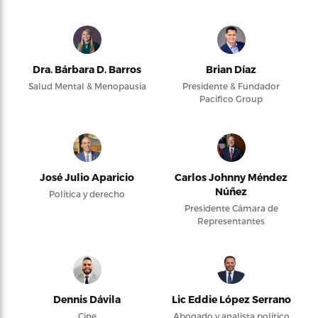
Dra. Bárbara D. Barros
Brian Díaz
Salud Mental & Menopausia
Presidente & Fundador
Pacifico Group
José Julio Aparicio
Carlos Johnny Méndez
Núñez
Política y derecho
Presidente Cámara de
Representantes
Dennis Dávila
Lic Eddie López Serrano
Cine
Abogado y analista político