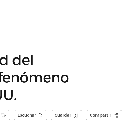
d del
 fenómeno
UU.
Escuchar
Guardar
Compartir