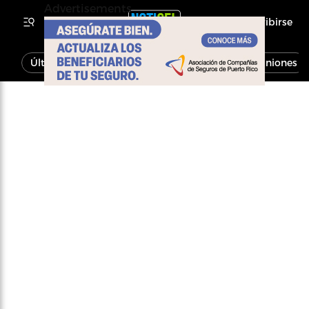
Advertisements
Inscribirse
Última Hora
Noticias
Economía
Opiniones