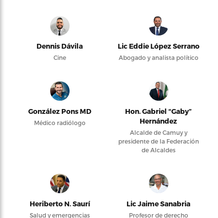
Dennis Dávila
Lic Eddie López Serrano
Cine
Abogado y analista político
González Pons MD
Hon. Gabriel “Gaby”
Hernández
Médico radiólogo
Alcalde de Camuy y
presidente de la Federación
de Alcaldes
Heriberto N. Saurí
Lic Jaime Sanabria
Salud y emergencias
Profesor de derecho