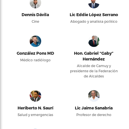
Dennis Dávila
Lic Eddie López Serrano
Cine
Abogado y analista político
González Pons MD
Hon. Gabriel “Gaby”
Hernández
Médico radiólogo
Alcalde de Camuy y
presidente de la Federación
de Alcaldes
Heriberto N. Saurí
Lic Jaime Sanabria
Salud y emergencias
Profesor de derecho