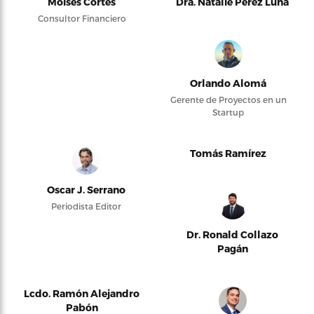
Moises Cortés
Dra. Natalie Pérez Luna
Consultor Financiero
Orlando Alomá
Gerente de Proyectos en un
Startup
Tomás Ramírez
Oscar J. Serrano
Periodista Editor
Dr. Ronald Collazo
Pagán
Lcdo. Ramón Alejandro
Pabón