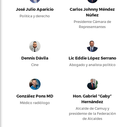
José Julio Aparicio
Carlos Johnny Méndez
Núñez
Política y derecho
Presidente Cámara de
Representantes
Dennis Dávila
Lic Eddie López Serrano
Cine
Abogado y analista político
González Pons MD
Hon. Gabriel “Gaby”
Hernández
Médico radiólogo
Alcalde de Camuy y
presidente de la Federación
de Alcaldes