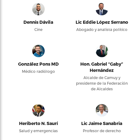
Dennis Dávila
Lic Eddie López Serrano
Cine
Abogado y analista político
González Pons MD
Hon. Gabriel “Gaby”
Hernández
Médico radiólogo
Alcalde de Camuy y
presidente de la Federación
de Alcaldes
Heriberto N. Saurí
Lic Jaime Sanabria
Salud y emergencias
Profesor de derecho