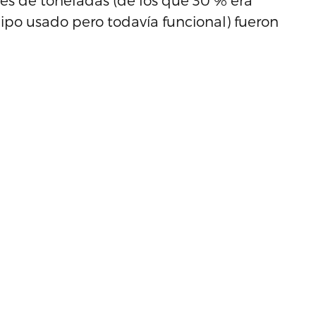
nes de toneladas (de los que 30 % era
uipo usado pero todavía funcional) fueron