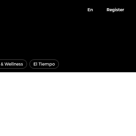
En
Register
e & Wellness
El Tiempo