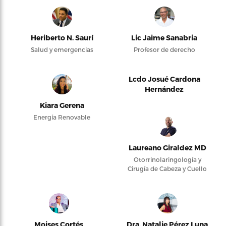
Heriberto N. Saurí
Lic Jaime Sanabria
Salud y emergencias
Profesor de derecho
Lcdo Josué Cardona
Hernández
Kiara Gerena
Energía Renovable
Laureano Giraldez MD
Otorrinolaringología y
Cirugía de Cabeza y Cuello
Moises Cortés
Dra. Natalie Pérez Luna