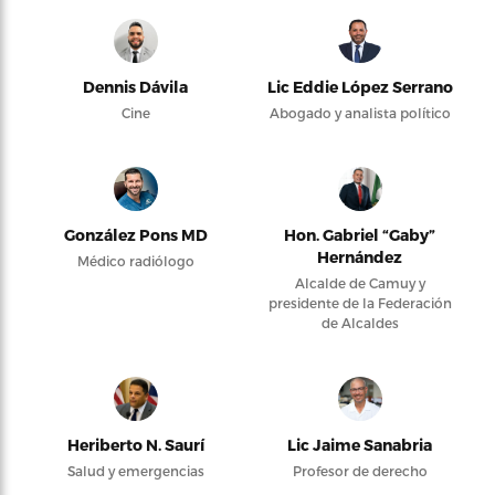
Dennis Dávila
Lic Eddie López Serrano
Cine
Abogado y analista político
González Pons MD
Hon. Gabriel “Gaby”
Hernández
Médico radiólogo
Alcalde de Camuy y
presidente de la Federación
de Alcaldes
Heriberto N. Saurí
Lic Jaime Sanabria
Salud y emergencias
Profesor de derecho