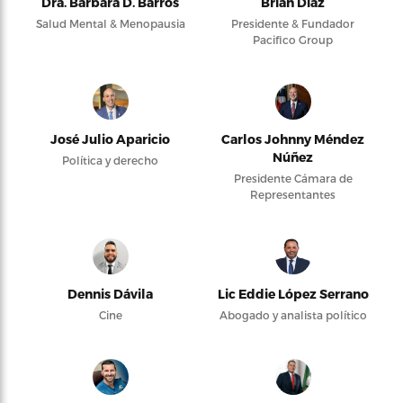
Dra. Bárbara D. Barros
Brian Díaz
Salud Mental & Menopausia
Presidente & Fundador
Pacifico Group
José Julio Aparicio
Carlos Johnny Méndez
Núñez
Política y derecho
Presidente Cámara de
Representantes
Dennis Dávila
Lic Eddie López Serrano
Cine
Abogado y analista político