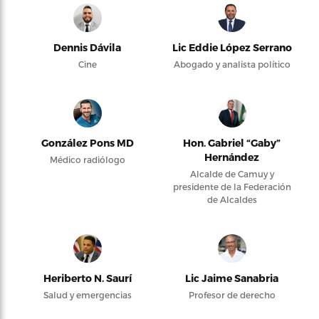
Dennis Dávila
Lic Eddie López Serrano
Cine
Abogado y analista político
González Pons MD
Hon. Gabriel “Gaby”
Hernández
Médico radiólogo
Alcalde de Camuy y
presidente de la Federación
de Alcaldes
Heriberto N. Saurí
Lic Jaime Sanabria
Salud y emergencias
Profesor de derecho