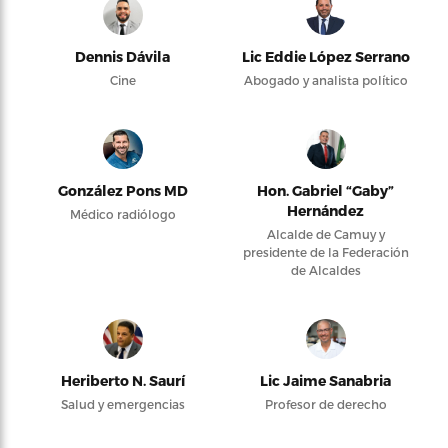
Dennis Dávila
Lic Eddie López Serrano
Cine
Abogado y analista político
González Pons MD
Hon. Gabriel “Gaby”
Hernández
Médico radiólogo
Alcalde de Camuy y
presidente de la Federación
de Alcaldes
Heriberto N. Saurí
Lic Jaime Sanabria
Salud y emergencias
Profesor de derecho