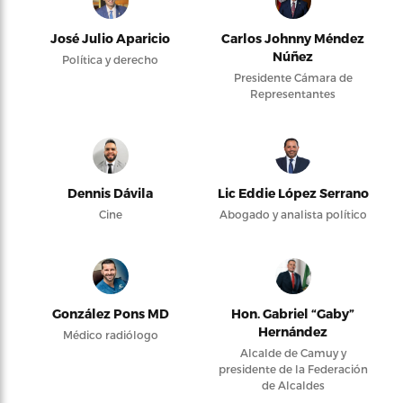
José Julio Aparicio
Carlos Johnny Méndez
Núñez
Política y derecho
Presidente Cámara de
Representantes
Dennis Dávila
Lic Eddie López Serrano
Cine
Abogado y analista político
González Pons MD
Hon. Gabriel “Gaby”
Hernández
Médico radiólogo
Alcalde de Camuy y
presidente de la Federación
de Alcaldes