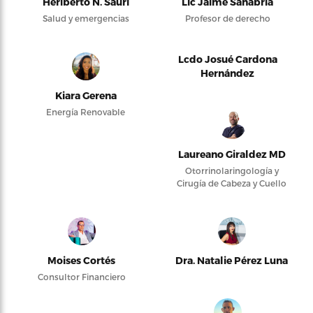
Heriberto N. Saurí
Lic Jaime Sanabria
Salud y emergencias
Profesor de derecho
Lcdo Josué Cardona
Hernández
Kiara Gerena
Energía Renovable
Laureano Giraldez MD
Otorrinolaringología y
Cirugía de Cabeza y Cuello
Moises Cortés
Dra. Natalie Pérez Luna
Consultor Financiero