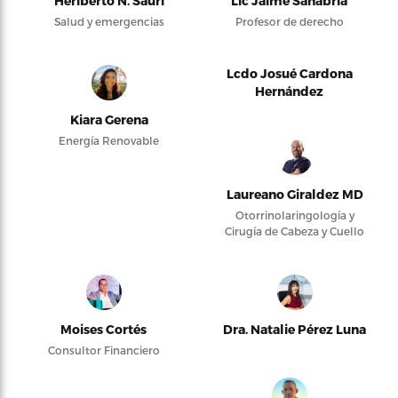
Heriberto N. Saurí
Lic Jaime Sanabria
Salud y emergencias
Profesor de derecho
Lcdo Josué Cardona
Hernández
Kiara Gerena
Energía Renovable
Laureano Giraldez MD
Otorrinolaringología y
Cirugía de Cabeza y Cuello
Moises Cortés
Dra. Natalie Pérez Luna
Consultor Financiero