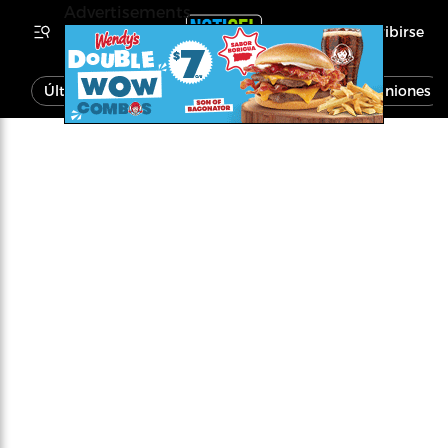
Advertisements
Inscribirse
Última Hora
Noticias
Economía
Opiniones