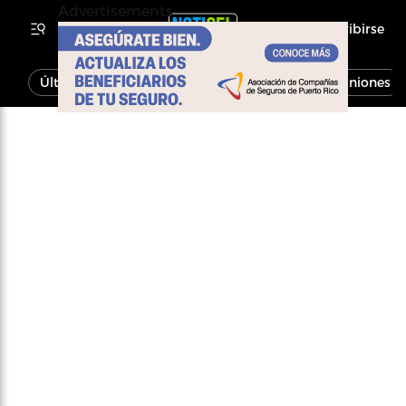
Advertisements
Inscribirse
Última Hora
Noticias
Economía
Opiniones