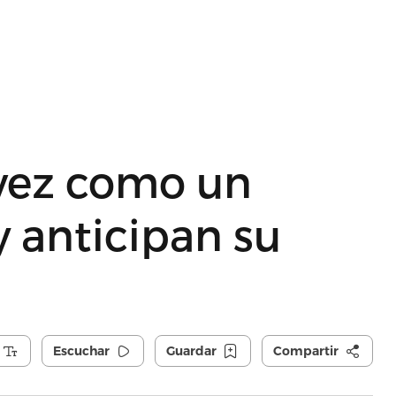
vez como un
y anticipan su
Escuchar
Guardar
Compartir