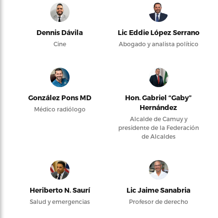
Dennis Dávila
Lic Eddie López Serrano
Cine
Abogado y analista político
González Pons MD
Hon. Gabriel “Gaby”
Hernández
Médico radiólogo
Alcalde de Camuy y
presidente de la Federación
de Alcaldes
Heriberto N. Saurí
Lic Jaime Sanabria
Salud y emergencias
Profesor de derecho