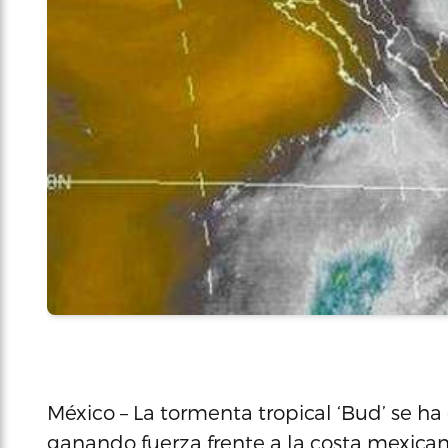
México – La tormenta tropical ‘Bud’ se ha
ganando fuerza frente a la costa mexicana