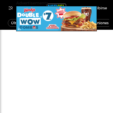
Advertisements
Inscribirse
Última Hora
Noticias
Economía
Opiniones