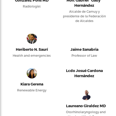
González Pons MD
Hon. Gabriel “Gaby”
Hernández
Radiologist
Alcalde de Camuy y
presidente de la Federación
de Alcaldes
Heriberto N. Saurí
Jaime Sanabria
Health and emergencies
Professor of Law
Lcdo Josué Cardona
Hernández
Kiara Gerena
Renewable Energy
Laureano Giraldez MD
Otorhinolaryngology and