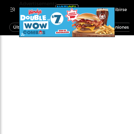
Advertisements
Inscribirse
Última Hora
Noticias
Economía
Opiniones