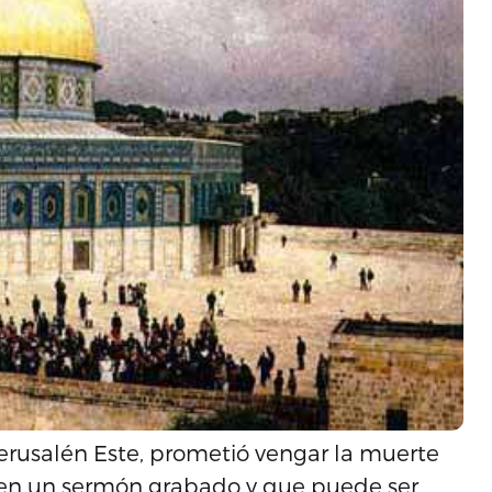
erusalén Este, prometió vengar la muerte
, en un sermón grabado y que puede ser