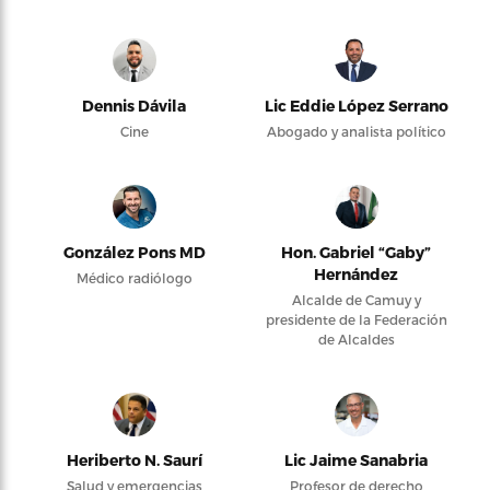
Dennis Dávila
Lic Eddie López Serrano
Cine
Abogado y analista político
González Pons MD
Hon. Gabriel “Gaby”
Hernández
Médico radiólogo
Alcalde de Camuy y
presidente de la Federación
de Alcaldes
Heriberto N. Saurí
Lic Jaime Sanabria
Salud y emergencias
Profesor de derecho