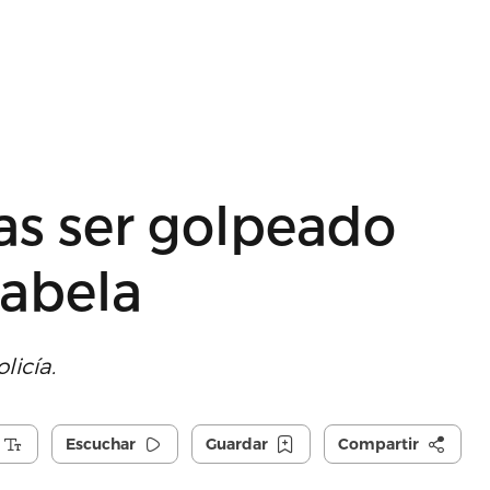
ras ser golpeado
sabela
licía.
Escuchar
Guardar
Compartir