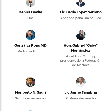
Dennis Dávila
Lic Eddie López Serrano
Cine
Abogado y analista político
González Pons MD
Hon. Gabriel “Gaby”
Hernández
Médico radiólogo
Alcalde de Camuy y
presidente de la Federación
de Alcaldes
Heriberto N. Saurí
Lic Jaime Sanabria
Salud y emergencias
Profesor de derecho