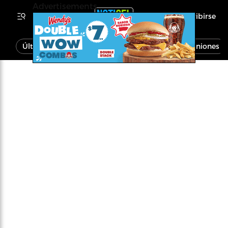
Advertisements
Inscribirse
Última Hora
Noticias
Economía
Opiniones