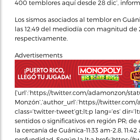
400 temblores aquí desde 28 dic’, inform
Los sismos asociados al temblor en Guánic
las 12:49 del mediodía con magnitud de 2.
respectivamente.
Advertisements
{‘url’:’https://twitter.com/adamonzon/st
Monzón’,’author_url’:’https://twitter.com
class=’twitter-tweet’gt;lt;p lang=’es’ dir=’
sentidos o significativos en región PR; de
la cercanía de Guánica-11:33 am-2.8, 11:42
profundidad. Según la lt;a href=’https://t