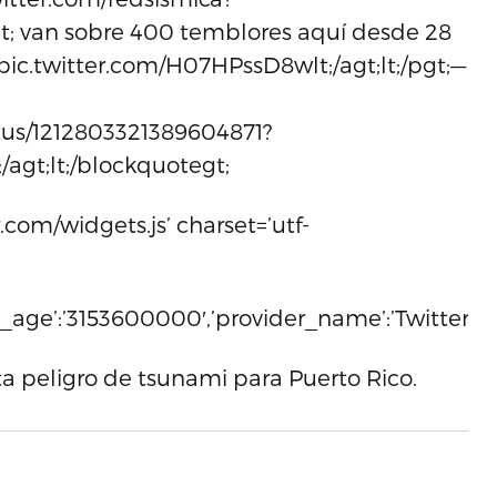
gt; van sobre 400 temblores aquí desde 28
;pic.twitter.com/H07HPssD8wlt;/agt;lt;/pgt;—
tus/1212803321389604871?
/agt;lt;/blockquotegt;
r.com/widgets.js’ charset=’utf-
che_age’:’3153600000′,’provider_name’:’Twitter’,’pro
 peligro de tsunami para Puerto Rico.