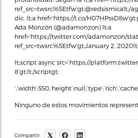
ref_src=twsrc%5Etfw’gt;@redsismicalt;/a
dic. lt;a href=’https://t.co/H07HPssD8w’gt
Ada Monzón (@adamonzon) lt;a
href=’https://twitter.com/adamonzon/sta
ref_src=twsrc%5Etfw’gt;January 2, 2020lt;
lt;script async src=’https://platform.twitte
8’gt;lt;/scriptgt;
‘,’width’:550,’height’:null,’type’:’rich’,’ca
Ninguno de estos movimientos representa
Compartir