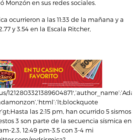
ó Monzón en sus redes sociales.
a ocurrieron a las 11:33 de la mañana y a
77 y 3.54 en la Escala Ritcher,
atus/1212803321389604871′,’author_name’:’Ada
/adamonzon’,’html’:’lt;blockquote
ltr’gt;Hasta las 2:15 pm, han ocurrido 5 sismos
 estos 3 son parte de la secuencia sísmica en
 am-2.3, 12:49 pm-3.5 con 3-4 mi
witter.com/redsismica?