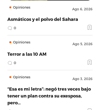
Opiniones
Ago 6, 2026
Asmáticos y el polvo del Sahara
0
Opiniones
Ago 5, 2026
Terror a las 10 AM
0
vider_url’:’https://twitter.com’,’version’:’1.0′}
Opiniones
Ago 3, 2026
“Esa es mi letra”: negó tres veces bajo
tener un plan contra su exesposa,
pero…