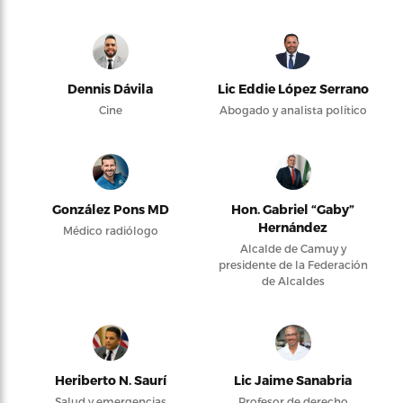
Dennis Dávila
Lic Eddie López Serrano
Cine
Abogado y analista político
González Pons MD
Hon. Gabriel “Gaby”
Hernández
Médico radiólogo
Alcalde de Camuy y
presidente de la Federación
de Alcaldes
Heriberto N. Saurí
Lic Jaime Sanabria
Salud y emergencias
Profesor de derecho