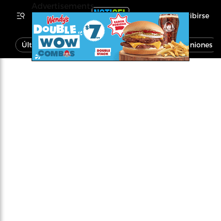
Advertisements
Inscribirse
Última Hora
Noticias
Economía
Opiniones