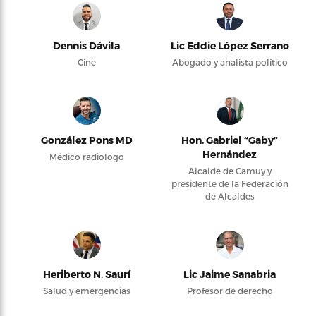
Dennis Dávila
Lic Eddie López Serrano
Cine
Abogado y analista político
González Pons MD
Hon. Gabriel “Gaby”
Hernández
Médico radiólogo
Alcalde de Camuy y
presidente de la Federación
de Alcaldes
Heriberto N. Saurí
Lic Jaime Sanabria
Salud y emergencias
Profesor de derecho