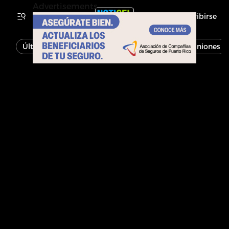
Advertisements
Inscribirse
Última Hora
Noticias
Economía
Opiniones