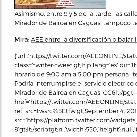
Asimismo, entre 9 y 5 de la tarde, las calle
Mirador de Bairoa en Caguas, tampoco ten
Mira
:
AEE entre la diversificación o bajar 
{‘url’:’https://twitter.com/AEEONLINE/sta
class=’twitter-tweet’gt;lt;p lang=’es’ dir
horario de 9:00 am a 5:00 pm personal te
Podría interrumpirse el servicio electrico e
Mirador de Bairoa en Caguas. CC6lt;/pgt
href=’https://twitter.com/AEEONLINE/sta
ref_src=twsrc%5Etfw’gt;September 4, 2018l
src=’https://platform.twitter.com/widgets.j
8’gt;lt;/scriptgt;n’,’width’:550,’height’:null