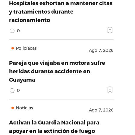
Hospitales exhortan a mantener citas
y tratamientos durante
racionamiento
0
Policíacas
Ago 7, 2026
Pareja que viajaba en motora sufre
heridas durante accidente en
Guayama
0
author_url’:’https://twitter.com/AEEONLINE’,’h
Noticias
Ago 7, 2026
Activan la Guardia Nacional para
apoyar en la extinción de fuego