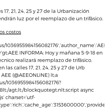
s 17, 21, 24, 25 y 27 de la Urbanización
drán luz por el reemplazo de un trifásico.
los costos
tus/1036955984156082176′,’author_name’:’AEE’,’a
=’ltr’gt;AEE INFORMA: Hoy y mañana 5-9-18 en
cnico realizará reemplazo de trifásico.
n las calles 17, 21, 24, 25 y 27 de Urb
;– AEE (@AEEONLINE) lt;a
tus/1036955984156082176?
t;/agt;lt;/blockquotegt;nlt;script async
s’ charset=’utf-
,’type’:’rich’,’cache_age’:’3153600000′,’provider_n