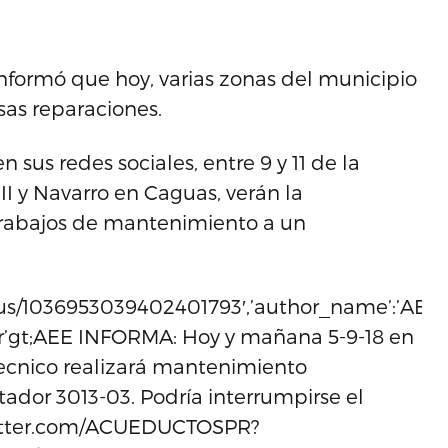
informó que hoy, varias zonas del municipio
sas reparaciones.
sus redes sociales, entre 9 y 11 de la
II y Navarro en Caguas, verán la
 trabajos de mantenimiento a un
tus/1036953039402401793′,’author_name’:’AEE’,’
=’ltr’gt;AEE INFORMA: Hoy y mañana 5-9-18 en
tecnico realizará mantenimiento
dor 3013-03. Podría interrumpirse el
//twitter.com/ACUEDUCTOSPR?