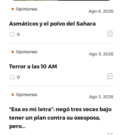
Opiniones
Ago 6, 2026
Asmáticos y el polvo del Sahara
0
Opiniones
uthor_url’:’https://twitter.com/AEEONLINE’,’ht
Ago 5, 2026
Terror a las 10 AM
0
Opiniones
Ago 3, 2026
“Esa es mi letra”: negó tres veces bajo
tener un plan contra su exesposa,
pero…
ame’:’Twitter’,’provider_url’:’https://twitter.com’,