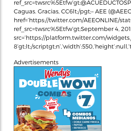
ref_src=twsrc%5Etfw’gt;@ACUEDUCTOSPRlt;
Caguas. Gracias, CC6lt;/pgt;– AEE (@AEEO
href=’https://twitter.com/AEEONLINE/st
ref_src=twsrc%5Etfw’gt;September 4, 2018l
src=’https://platform.twitter.com/widgets.j
8’gt;lt;/scriptgt;n’,’width’:550,’height’:null
Advertisements