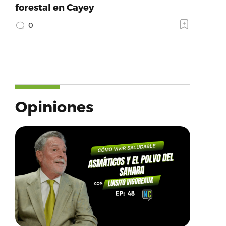
forestal en Cayey
0
ame’:’Twitter’,’provider_url’:’https://twitter.com’,
Opiniones