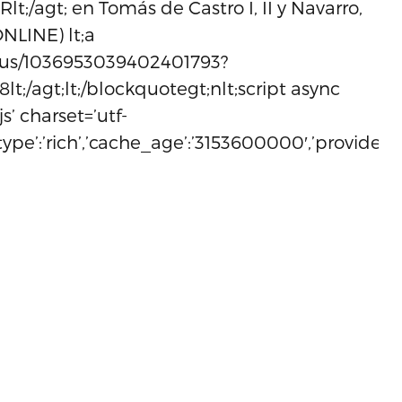
/agt; en Tomás de Castro I, II y Navarro,
NLINE) lt;a
atus/1036953039402401793?
t;/agt;lt;/blockquotegt;nlt;script async
s’ charset=’utf-
,’type’:’rich’,’cache_age’:’3153600000′,’provider_n